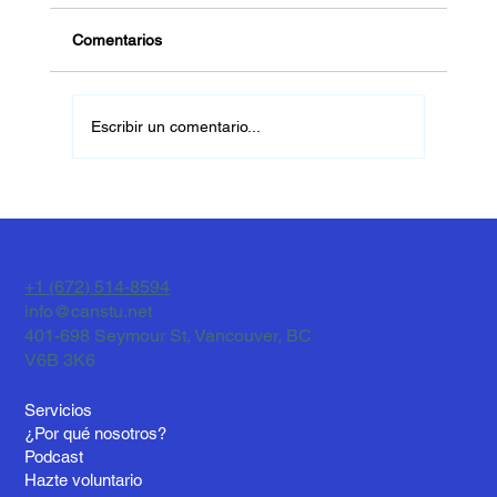
Comentarios
Escribir un comentario...
Cómo CANSTU NETWORK te ayuda a
ahorrar $2000 en matrícula
+1 (672) 514-8594
info@canstu.net
401-698 Seymour St, Vancouver, BC
V6B 3K6
Servicios
¿Por qué nosotros?
Podcast
Hazte voluntario