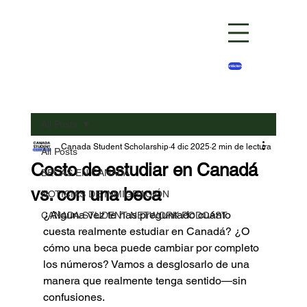
Contáctenos
All Posts
Canada Student Scholarship
4 dic 2025
2 min de lectura
All Posts
Costo de estudiar en Canadá
BECAS EN CANADA
vs. con una beca
NOTICIAS DE INMIGRACIÓN
¿Alguna vez te has preguntado cuánto 
CANADA STUDENT NETWORK PODCAST
cuesta realmente estudiar en Canadá? ¿O 
cómo una beca puede cambiar por completo 
los números? Vamos a desglosarlo de una 
manera que realmente tenga sentido—sin 
confusiones.